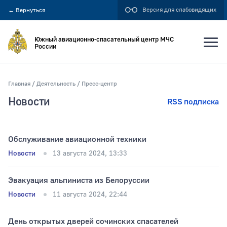
Версия для слабовидящих
←
Вернуться
Южный авиационно-спасательный центр МЧС
России
Главная
Деятельность
Пресс-центр
Искать по:
Новости
RSS подписка
всей фразе
отдельным словам
Обслуживание авиационной тeхники
Новости
13 августа 2024, 13:33
Публикация не ранее
Эвакуация альпиниста из Белоруссии
Новости
11 августа 2024, 22:44
Публикация не позднее
День открытых дверей сочинских спасателей