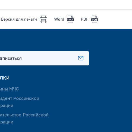
Версия для печати
Word
PDF
дписаться
лки
ины МЧС
идент Российской
рации
ительство Российской
рации