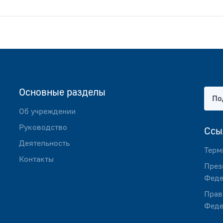
Основные разделы
По
Об учреждении
Руководство
Ссы
Деятельность
Терм
Контакты
През
Феде
Прав
Феде