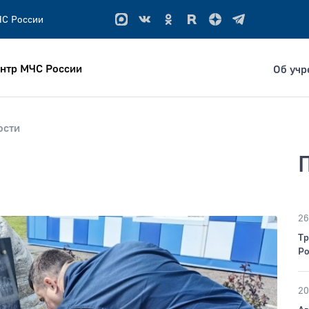
ЧС России
нтр МЧС России
Об уч
ости
ым словам
ация не позднее
Тип раздела
26
Тр
Ро
20